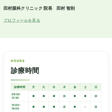
田村眼科クリニック 院長 田村 智則
プロフィールを見る
HOURS
診療時間
診療時間
月
火
水
木
金
土
日
09:30-
●
●
●
休
●
●
休
12:30
15:00-
●
●
●
休
●
–
休
18:00