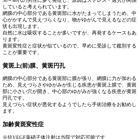
30～40代の男性に多く発症し、原因はストレス・過労が関係
していると考えられています。
網膜の中心部分である黄斑部に水がたまってしまうため、中
心がかすんで見えづらくなり、物がゆがんで見えるなどの症
状も出現します。
自然に水は吸収することが多いですが、再発するケースもあ
ります。
黄斑変性症と症状が似ているので、早めに受診して鑑別する
ことが重要です。
黄斑上(前)膜、黄斑円孔
網膜の中心部分である黄斑部に膜が張り、網膜に力が加わる
ため、見えづらさやゆがみが生じる疾患が黄斑上膜で、黄斑
部に小さい穴が開き、中心部のゆがみが強くなる疾患が黄斑
円孔です。
見えづらい症状が悪化するようでしたら手術治療をお勧めし
ます。
加齢黄斑変性症
※抗VEGF薬硝子体注射は当院で対応可能です