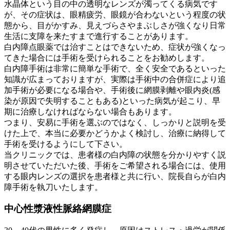
水晶体という目の中の透明なレンズが濁ってくる病気です
が、その症状は、眼精疲労、眼鏡が合わないという程度の状
態から、目がかすみ、見えづらさやまぶしさが強くなり日常
生活に支障を来たすまで進行することがあります。
白内障点眼薬では治すことはできないため、症状が強くなっ
てきた場合には手術を受けられることをお勧めします。
白内障手術は非常に簡単な手術で、全く安全であるといった
知識が広まっておりますが、実際は手術中の合併症により追
加手術が必要になる場合や、手術後に網膜剥離や眼内炎(感
染が原因で失明することもある)といった病気が起こり、早
期に治療しなければならない場合もあります。
つまり、安易に手術を選ぶのではなく、しっかりと説明を受
けた上で、本当に必要かどうかよく検討し、治療に納得して
手術を受けるようにして下さい。
当クリニックでは、患者様の白内障の状態を分かりやすく説
明させていただいた後、手術をご希望される場合には、使用
する眼内レンズの選択を患者様と共に行い、院長自らが白内
障手術を執刀いたします。
中心性漿液性脈絡網膜症