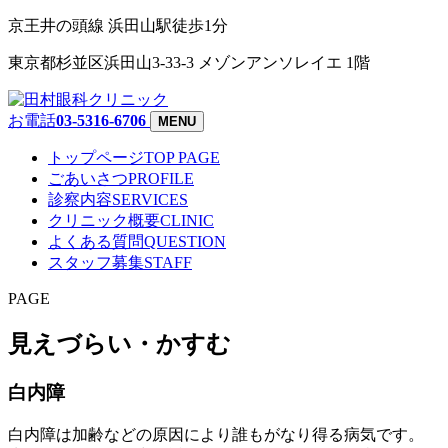
京王井の頭線 浜田山駅徒歩1分
東京都杉並区浜田山3-33-3 メゾンアンソレイエ 1階
お電話
03-5316-6706
MENU
トップページ
TOP PAGE
ごあいさつ
PROFILE
診察内容
SERVICES
クリニック概要
CLINIC
よくある質問
QUESTION
スタッフ募集
STAFF
PAGE
見えづらい・かすむ
白内障
白内障は加齢などの原因により誰もがなり得る病気です。