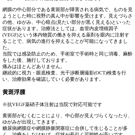
網膜の中心部分である黄斑部が障害される病気で、ものを見
ようとした時に視野の真ん中が影響を受けます。見えづらさ
の他、ゆがみ、中心暗点(見たい部分が黒く見える)といった
症状があります。治療法としては、血管内皮増殖因子
(VEGF)という体内物質の働きを抑える薬剤を眼内に注射す
ることで、病気の進行を抑えることが可能になってきまし
た。
当院では感染防止のため、手術室で手術時と同じ消毒、麻酔
をした後、施行しております。
痛みはほとんどありません。
継続的に視力・眼底検査、光干渉断層撮影(OCT)検査を行
い、治療効果を確認していく必要があります。
黄斑浮腫
※抗VEGF薬硝子体注射は当院で対応可能です
黄斑部がむくむことにより、中心部が見えづらくなったり、
ゆがみが出現してきます。
糖尿病網膜症や網膜静脈閉塞症に合併して生じることが多
く、治療をしなければ、症状が長引く可能性が高いです。