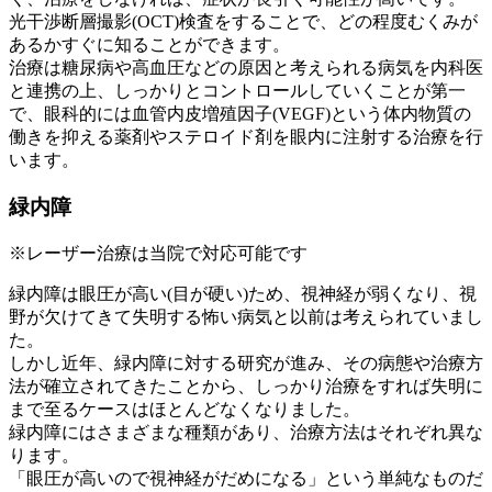
光干渉断層撮影(OCT)検査をすることで、どの程度むくみが
あるかすぐに知ることができます。
治療は糖尿病や高血圧などの原因と考えられる病気を内科医
と連携の上、しっかりとコントロールしていくことが第一
で、眼科的には血管内皮増殖因子(VEGF)という体内物質の
働きを抑える薬剤やステロイド剤を眼内に注射する治療を行
います。
緑内障
※レーザー治療は当院で対応可能です
緑内障は眼圧が高い(目が硬い)ため、視神経が弱くなり、視
野が欠けてきて失明する怖い病気と以前は考えられていまし
た。
しかし近年、緑内障に対する研究が進み、その病態や治療方
法が確立されてきたことから、しっかり治療をすれば失明に
まで至るケースはほとんどなくなりました。
緑内障にはさまざまな種類があり、治療方法はそれぞれ異な
ります。
「眼圧が高いので視神経がだめになる」という単純なものだ